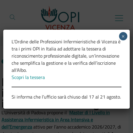
Vai al contenuto
×
L’Ordine delle Professioni Infermieristiche di Vicenza è
tra i primi OPI in Italia ad adottare la tessera di
riconoscimento professionale digitale, un’innovazione
NEWS
08.06.2026
che semplifica la gestione e la verifica dell’iscrizione
all’Albo.
Scopri la tessera
Master I Livello: Assistenza
infermieristica in area
Si informa che l’ufficio sarà chiuso dal 17 al 21 agosto.
intensiva e dell’emergenza
L’Università di Padova propone il
Master di I Livello in
Assistenza Infermieristica in Area Intensiva e
dell’Emergenza
attivo per l’anno accademico 2026/2027, di