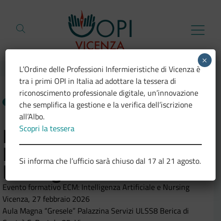
Vai al contenuto
×
L’Ordine delle Professioni Infermieristiche di Vicenza è
tra i primi OPI in Italia ad adottare la tessera di
riconoscimento professionale digitale, un’innovazione
NEWS
27.01.2026
che semplifica la gestione e la verifica dell’iscrizione
all’Albo.
Scopri la tessera
Evento formativo:
Intelligenza Artificiale e
Si informa che l’ufficio sarà chiuso dal 17 al 21 agosto.
Nursing
Evento formativo ECM: Intelligenza Artificiale e Nursing
Vicenza, 27 febbraio 2026
Aula Magna “Gresele” Palazzina Servizi ULSS8 Berica di