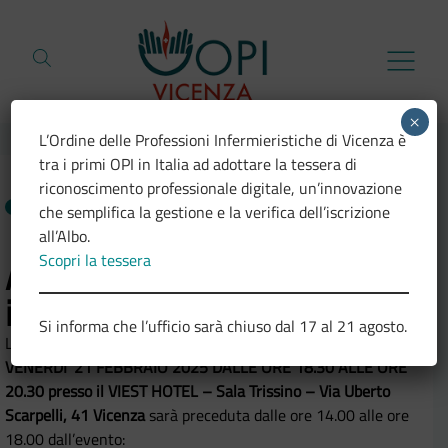
Vai al contenuto
×
L’Ordine delle Professioni Infermieristiche di Vicenza è
tra i primi OPI in Italia ad adottare la tessera di
riconoscimento professionale digitale, un’innovazione
NEWS
03.02.2025
che semplifica la gestione e la verifica dell’iscrizione
all’Albo.
Scopri la tessera
Assemblea Ordinaria degli
iscritti 2025
Si informa che l’ufficio sarà chiuso dal 17 al 21 agosto.
L’Assemblea Ordinaria degli iscritti 2025 che si terrà
VENERDI’ 21 FEBBRAIO 2025 DALLE ORE 18.30 ALLE ORE
20.30
presso il VIEST HOTEL – Sala Trissino – Via Uberto
Scarpelli, 41 Vicenza
sarà preceduta dalle ore 14.00 alle ore
18.00 dall’evento: