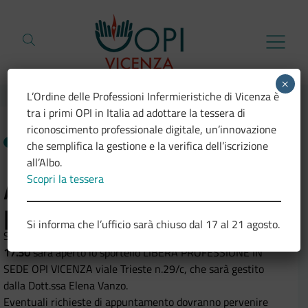
Vai al contenuto
×
L’Ordine delle Professioni Infermieristiche di Vicenza è
tra i primi OPI in Italia ad adottare la tessera di
riconoscimento professionale digitale, un’innovazione
NEWS
10.07.2026
che semplifica la gestione e la verifica dell’iscrizione
all’Albo.
Scopri la tessera
Apertura dello sportello
per libera professione
Si informa che l’ufficio sarà chiuso dal 17 al 21 agosto.
Si comunica che
lunedì 27 luglio 2026 dalle ore 15.30 alle
17.30
sarà aperto lo sportello LIBERA PROFESSIONE IN
SEDE OPI VICENZA viale Trieste n.29/c, che sarà gestito
dalla Dott.ssa Elena Vanzo.
Eventuali richieste di appuntamento dovranno pervenire