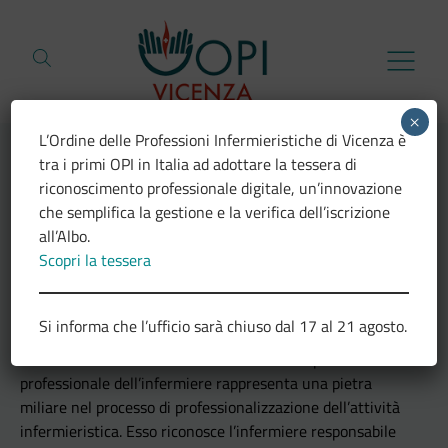
Vai al contenuto
×
L’Ordine delle Professioni Infermieristiche di Vicenza è
tra i primi OPI in Italia ad adottare la tessera di
riconoscimento professionale digitale, un’innovazione
Torna alla pagina precedente
che semplifica la gestione e la verifica dell’iscrizione
Servizi
all’Albo.
Scopri la tessera
Esercizio professionale
Si informa che l’ufficio sarà chiuso dal 17 al 21 agosto.
Il decreto 739/94 sulla determinazione del profilo
professionale dell’infermiere rappresenta una pietra
miliare nel processo di professionalizzazione dell’attività
infermieristica. Esso riconosce l’infermiere responsabile